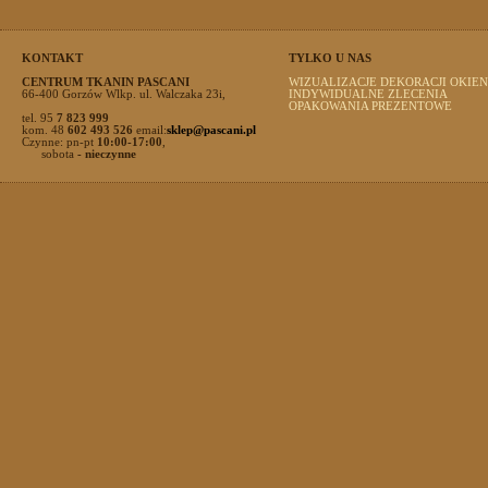
KONTAKT
TYLKO U NAS
CENTRUM TKANIN PASCANI
WIZUALIZACJE DEKORACJI OKIEN
66-400 Gorzów Wlkp. ul. Walczaka 23i,
INDYWIDUALNE ZLECENIA
OPAKOWANIA PREZENTOWE
tel. 95
7 823 999
kom. 48
602 493 526
email:
sklep@pascani.pl
Czynne: pn-pt
10:00-17:00
,
sobota
- nieczynne