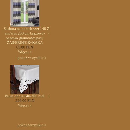
40
Zasłona na kołach szer 140
Zasłona na kołach szer 140
Zasłona na kołach szer 1
-
cm/wys 250 cm brązowo-
cm/wys 250 cm brązowo-
cm/wys 250 cm brązowo
beżowo-granatowe pasy
beżowo-granatowe pasy
beżowo-granatowe pas
ZAS/ERIN/GR+KAKA
ZAS/ERIN/GR+KAKA
ZAS/ERIN/GR+KAKA
65.00 PLN
65.00 PLN
65.00 PLN
Więcej »
Więcej »
Więcej »
pokaż wszystkie »
l
Paula obrus 140/300 biel
Paula obrus 140/300 biel
Paula obrus 140/300 bie
226.00 PLN
226.00 PLN
226.00 PLN
Więcej »
Więcej »
Więcej »
pokaż wszystkie »