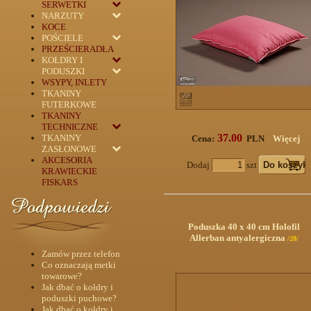
SERWETKI
NARZUTY
KOCE
POŚCIELE
PRZEŚCIERADŁA
KOŁDRY I
PODUSZKI
WSYPY, INLETY
TKANINY
FUTERKOWE
TKANINY
TECHNICZNE
37.00
TKANINY
Cena:
PLN
Więcej
ZASŁONOWE
AKCESORIA
Dodaj
szt
KRAWIECKIE
FISKARS
Poduszka 40 x 40 cm Holofil
Allerban antyalergiczna
/28/
Zamów przez telefon
Co oznaczają metki
towarowe?
Jak dbać o kołdry i
poduszki puchowe?
Jak dbać o kołdry i