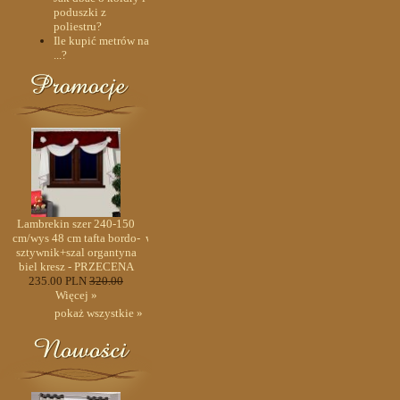
poduszki z
poliestru?
Ile kupić metrów na
...?
m
Lambrekin szer 240-150
Lambrekin z metra 31 cm
Lambrekin szer 240-15
óż
cm/wys 48 cm tafta bordo-
wys II warstwy organza róż
cm/wys 48 cm tafta bord
sztywnik+szal organtyna
i ciemny róż w paski
sztywnik+szal organtyn
biel kresz - PRZECENA
15.00 PLN
25.00
biel kresz - PRZECEN
235.00 PLN
320.00
Więcej »
235.00 PLN
320.00
Więcej »
Więcej »
pokaż wszystkie »