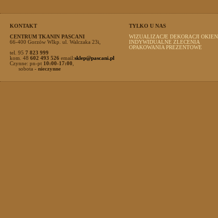
KONTAKT
TYLKO U NAS
CENTRUM TKANIN PASCANI
WIZUALIZACJE DEKORACJI OKIEN
66-400 Gorzów Wlkp. ul. Walczaka 23i,
INDYWIDUALNE ZLECENIA
OPAKOWANIA PREZENTOWE
tel. 95
7 823 999
kom. 48
602 493 526
email:
sklep@pascani.pl
Czynne: pn-pt
10:00-17:00
,
sobota
- nieczynne