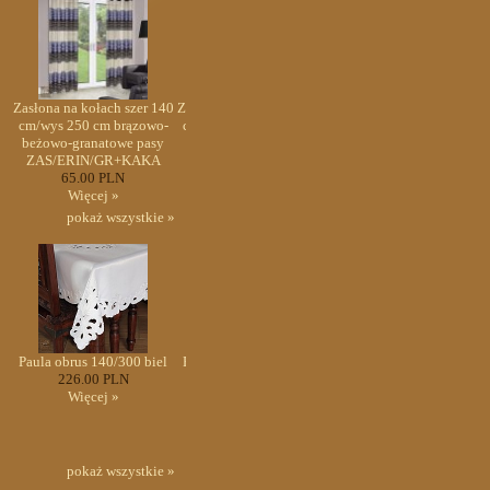
40
Zasłona na kołach szer 140
Zasłona na kołach szer 140
Zasłona na kołach szer 1
-
cm/wys 250 cm brązowo-
cm/wys 250 cm brązowo-
cm/wys 250 cm brązowo
beżowo-granatowe pasy
beżowo-granatowe pasy
beżowo-granatowe pas
ZAS/ERIN/GR+KAKA
ZAS/ERIN/GR+KAKA
ZAS/ERIN/GR+KAKA
65.00 PLN
65.00 PLN
65.00 PLN
Więcej »
Więcej »
Więcej »
pokaż wszystkie »
l
Paula obrus 140/300 biel
Paula obrus 140/300 biel
Paula obrus 140/300 bie
226.00 PLN
226.00 PLN
226.00 PLN
Więcej »
Więcej »
Więcej »
pokaż wszystkie »