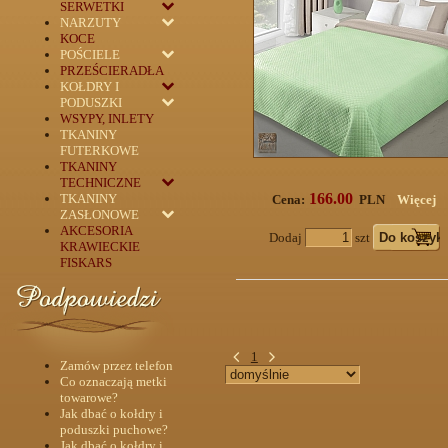
SERWETKI
NARZUTY
KOCE
POŚCIELE
PRZEŚCIERADŁA
KOŁDRY I
PODUSZKI
WSYPY, INLETY
TKANINY
FUTERKOWE
TKANINY
TECHNICZNE
166.00
TKANINY
Cena:
PLN
Więcej
ZASŁONOWE
AKCESORIA
Dodaj
szt
KRAWIECKIE
FISKARS
1
Zamów przez telefon
Co oznaczają metki
towarowe?
Jak dbać o kołdry i
poduszki puchowe?
Jak dbać o kołdry i