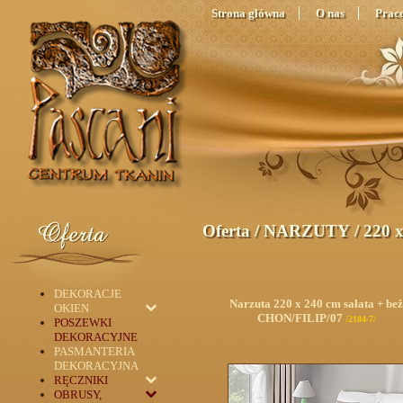
Strona główna
O nas
Prac
Oferta
/
NARZUTY
/
220 
DEKORACJE
Narzuta 220 x 240 cm sałata + beż
OKIEN
CHON/FILIP/07
/2184-7/
POSZEWKI
DEKORACYJNE
PASMANTERIA
DEKORACYJNA
RĘCZNIKI
OBRUSY,