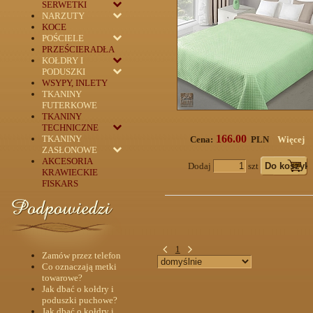
SERWETKI
NARZUTY
KOCE
POŚCIELE
PRZEŚCIERADŁA
KOŁDRY I
PODUSZKI
WSYPY, INLETY
TKANINY
FUTERKOWE
TKANINY
TECHNICZNE
166.00
TKANINY
Cena:
PLN
Więcej
ZASŁONOWE
AKCESORIA
Dodaj
szt
KRAWIECKIE
FISKARS
1
Zamów przez telefon
Co oznaczają metki
towarowe?
Jak dbać o kołdry i
poduszki puchowe?
Jak dbać o kołdry i