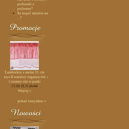
poduszki z
poliestru?
Ile kupić metrów na
...?
0
Lambrekin z metra 31 cm
Lambrekin szer 240-150
Lambrekin z metra 31 c
o-
wys II warstwy organza róż
cm/wys 48 cm tafta bordo-
wys II warstwy organza r
a
i ciemny róż w paski
sztywnik+szal organtyna
i ciemny róż w paski
15.00 PLN
25.00
biel kresz - PRZECENA
15.00 PLN
25.00
Więcej »
235.00 PLN
320.00
Więcej »
Więcej »
pokaż wszystkie »