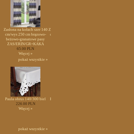
40
Zasłona na kołach szer 140
Zasłona na kołach szer 140
Zasłona na kołach szer 1
-
cm/wys 250 cm brązowo-
cm/wys 250 cm brązowo-
cm/wys 250 cm brązowo
beżowo-granatowe pasy
beżowo-granatowe pasy
beżowo-granatowe pas
ZAS/ERIN/GR+KAKA
ZAS/ERIN/GR+KAKA
ZAS/ERIN/GR+KAKA
65.00 PLN
65.00 PLN
65.00 PLN
Więcej »
Więcej »
Więcej »
pokaż wszystkie »
l
Paula obrus 140/300 biel
Paula obrus 140/300 biel
Paula obrus 140/300 bie
226.00 PLN
226.00 PLN
226.00 PLN
Więcej »
Więcej »
Więcej »
pokaż wszystkie »