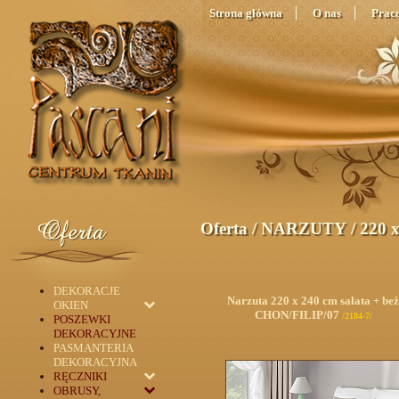
Strona główna
O nas
Prac
Oferta
/
NARZUTY
/
220 
DEKORACJE
Narzuta 220 x 240 cm sałata + beż
OKIEN
CHON/FILIP/07
/2184-7/
POSZEWKI
DEKORACYJNE
PASMANTERIA
DEKORACYJNA
RĘCZNIKI
OBRUSY,