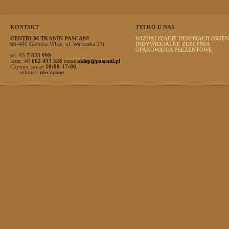
KONTAKT
TYLKO U NAS
CENTRUM TKANIN PASCANI
WIZUALIZACJE DEKORACJI OKIEN
66-400 Gorzów Wlkp. ul. Walczaka 23i,
INDYWIDUALNE ZLECENIA
OPAKOWANIA PREZENTOWE
tel. 95
7 823 999
kom. 48
602 493 526
email:
sklep@pascani.pl
Czynne: pn-pt
10:00-17:00
,
sobota
- nieczynne