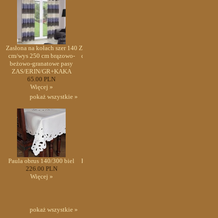
40
Zasłona na kołach szer 140
Zasłona na kołach szer 140
Zasłona na kołach szer 1
-
cm/wys 250 cm brązowo-
cm/wys 250 cm brązowo-
cm/wys 250 cm brązowo
beżowo-granatowe pasy
beżowo-granatowe pasy
beżowo-granatowe pas
ZAS/ERIN/GR+KAKA
ZAS/ERIN/GR+KAKA
ZAS/ERIN/GR+KAKA
65.00 PLN
65.00 PLN
65.00 PLN
Więcej »
Więcej »
Więcej »
pokaż wszystkie »
l
Paula obrus 140/300 biel
Paula obrus 140/300 biel
Paula obrus 140/300 bie
226.00 PLN
226.00 PLN
226.00 PLN
Więcej »
Więcej »
Więcej »
pokaż wszystkie »