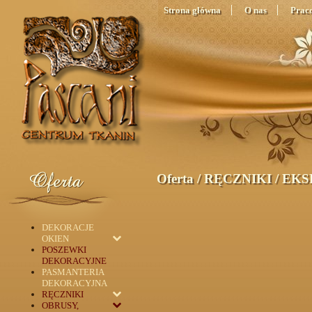
Strona główna
O nas
Prac
Oferta
/
RĘCZNIKI
/
EKS
DEKORACJE
OKIEN
POSZEWKI
DEKORACYJNE
PASMANTERIA
DEKORACYJNA
RĘCZNIKI
OBRUSY,