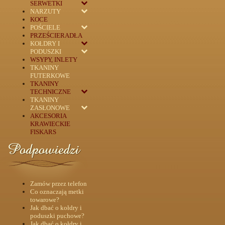
SERWETKI
NARZUTY
KOCE
POŚCIELE
PRZEŚCIERADŁA
KOŁDRY I
PODUSZKI
WSYPY, INLETY
TKANINY
FUTERKOWE
TKANINY
TECHNICZNE
TKANINY
ZASŁONOWE
AKCESORIA
KRAWIECKIE
FISKARS
Zamów przez telefon
Co oznaczają metki
towarowe?
Jak dbać o kołdry i
poduszki puchowe?
Jak dbać o kołdry i