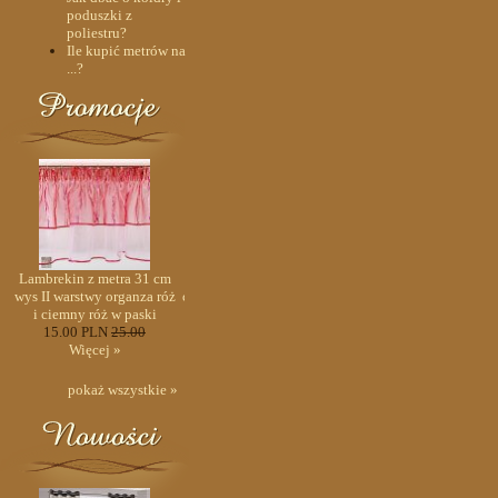
poduszki z
poliestru?
Ile kupić metrów na
...?
0
Lambrekin z metra 31 cm
Lambrekin szer 240-150
Lambrekin z metra 31 c
o-
wys II warstwy organza róż
cm/wys 48 cm tafta bordo-
wys II warstwy organza r
a
i ciemny róż w paski
sztywnik+szal organtyna
i ciemny róż w paski
15.00 PLN
25.00
biel kresz - PRZECENA
15.00 PLN
25.00
Więcej »
235.00 PLN
320.00
Więcej »
Więcej »
pokaż wszystkie »