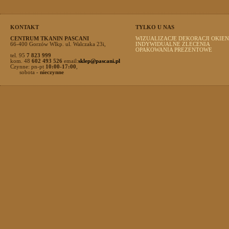
KONTAKT
TYLKO U NAS
CENTRUM TKANIN PASCANI
WIZUALIZACJE DEKORACJI OKIEN
66-400 Gorzów Wlkp. ul. Walczaka 23i,
INDYWIDUALNE ZLECENIA
OPAKOWANIA PREZENTOWE
tel. 95
7 823 999
kom. 48
602 493 526
email:
sklep@pascani.pl
Czynne: pn-pt
10:00-17:00
,
sobota
- nieczynne