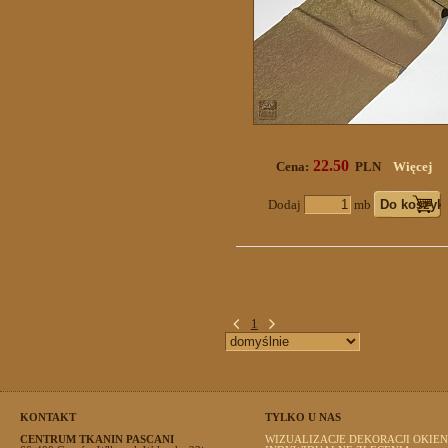
22.50
Cena:
PLN
Więcej
Dodaj
mb
1
KONTAKT
TYLKO U NAS
CENTRUM TKANIN PASCANI
WIZUALIZACJE DEKORACJI OKIEN