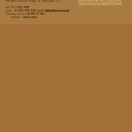
66-400 Gorzów Wlkp. ul. Walczaka 23i,
INDYWIDUALNE ZLECENIA
OPAKOWANIA PREZENTOWE
tel. 95
7 823 999
kom. 48
602 493 526
email:
sklep@pascani.pl
Czynne: pn-pt
10:00-17:00
,
sobota
- nieczynne