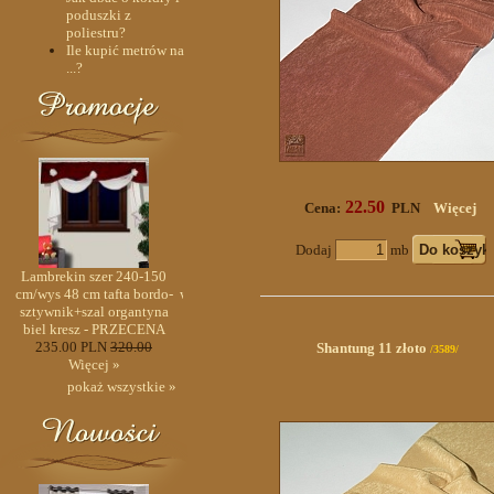
poduszki z
poliestru?
Ile kupić metrów na
...?
22.50
Cena:
PLN
Więcej
Dodaj
mb
m
Lambrekin szer 240-150
Lambrekin z metra 31 cm
Lambrekin szer 240-15
óż
cm/wys 48 cm tafta bordo-
wys II warstwy organza róż
cm/wys 48 cm tafta bord
sztywnik+szal organtyna
i ciemny róż w paski
sztywnik+szal organtyn
biel kresz - PRZECENA
15.00 PLN
25.00
biel kresz - PRZECEN
235.00 PLN
320.00
Więcej »
235.00 PLN
320.00
Shantung 11 złoto
/3589/
Więcej »
Więcej »
pokaż wszystkie »