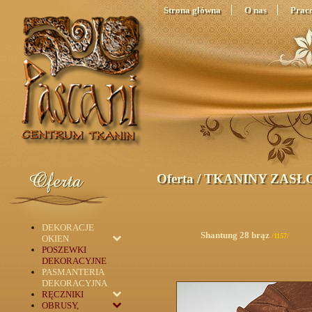
Strona główna
O nas
Prac
Oferta
/
TKANINY ZAS
DEKORACJE
Shantung 28 brąz
/1157/
OKIEN
POSZEWKI
DEKORACYJNE
PASMANTERIA
DEKORACYJNA
RĘCZNIKI
OBRUSY,