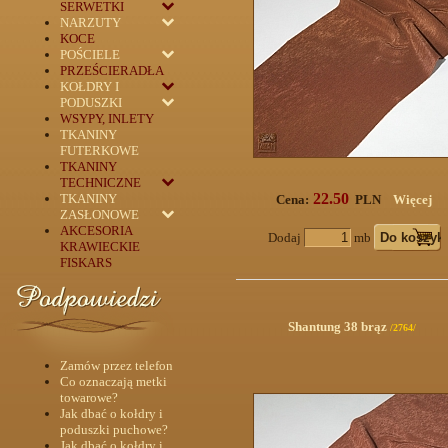
SERWETKI
NARZUTY
KOCE
POŚCIELE
PRZEŚCIERADŁA
KOŁDRY I
PODUSZKI
WSYPY, INLETY
TKANINY
FUTERKOWE
TKANINY
TECHNICZNE
22.50
TKANINY
Cena:
PLN
Więcej
ZASŁONOWE
AKCESORIA
Dodaj
mb
KRAWIECKIE
FISKARS
Shantung 38 brąz
/2764/
Zamów przez telefon
Co oznaczają metki
towarowe?
Jak dbać o kołdry i
poduszki puchowe?
Jak dbać o kołdry i