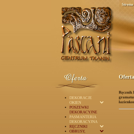
Strona
Ofert
Ręcznik 
gramatura
DEKORACJE
łazienk
OKIEN
POSZEWKI
DEKORACYJNE
PASMANTERIA
DEKORACYJNA
RĘCZNIKI
OBRUSY,