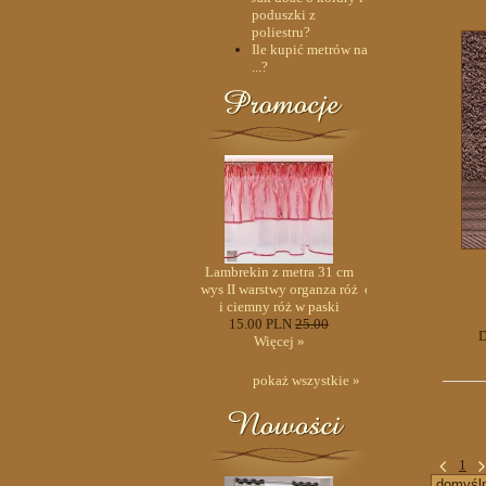
poduszki z
poliestru?
Ile kupić metrów na
...?
31 cm
Lambrekin szer 240-150
Lambrekin z metra 31 cm
Lambrekin szer 24
za róż
cm/wys 48 cm tafta bordo-
wys II warstwy organza róż
cm/wys 48 cm tafta 
ski
sztywnik+szal organtyna
i ciemny róż w paski
sztywnik+szal orga
0
biel kresz - PRZECENA
15.00 PLN
25.00
biel kresz - PRZE
D
235.00 PLN
320.00
Więcej »
235.00 PLN
320.
Więcej »
Więcej »
pokaż wszystkie »
1