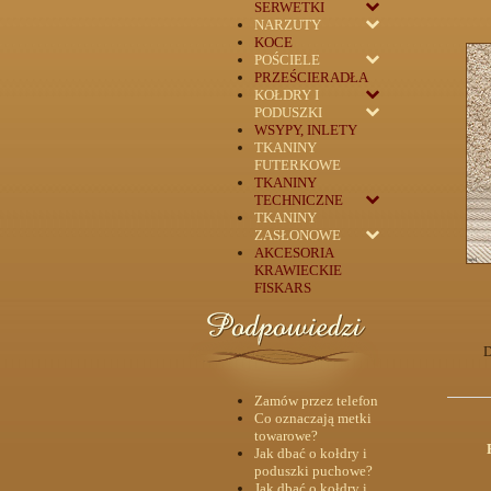
SERWETKI
NARZUTY
KOCE
POŚCIELE
PRZEŚCIERADŁA
KOŁDRY I
PODUSZKI
WSYPY, INLETY
TKANINY
FUTERKOWE
TKANINY
TECHNICZNE
TKANINY
ZASŁONOWE
AKCESORIA
KRAWIECKIE
FISKARS
D
Zamów przez telefon
Co oznaczają metki
towarowe?
Jak dbać o kołdry i
poduszki puchowe?
Jak dbać o kołdry i