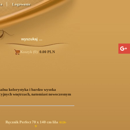
ia
Logowanie
Koszyk (0):
0.00 PLN
salna
kolorystyka i bardzo wysoka
ycyjnych wnętrzach, natomiast nowoczesnym
Ręcznik Perfect 70 x 140 cm lila
/6126-
9/