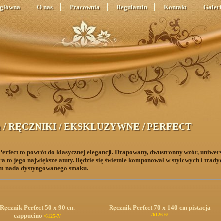
 główna
O nas
Pracownia
Regulamin
Kontakt
Galer
a
/
RĘCZNIKI
/
EKSKLUZYWNE
/
PERFECT
Perfect to powrót do klasycznej elegancji. Drapowany, dwustronny wzór,
uniwer
 to jego największe atuty. Będzie się świetnie
komponował
w
stylowych i trad
om nada dystyngowanego smaku.
Ręcznik Perfect 50 x 90 cm
Ręcznik Perfect 70 x 140 cm pistacja
cappucino
/6126-6/
/6125-7/