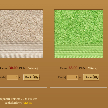
30.00
65.00
Cena:
PLN
Więcej
Cena:
PLN
Więcej
odaj
szt
Dodaj
szt
Ręcznik Perfect 70 x 140 cm
czekoladowy
/6126-11/