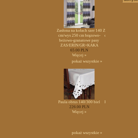
Zasłona na kołach szer 140
Zasłona na kołach szer 140
Zasłona na kołach sz
cm/wys 250 cm brązowo-
cm/wys 250 cm brązowo-
cm/wys 250 cm brą
beżowo-granatowe pasy
beżowo-granatowe pasy
beżowo-granatowe 
ZAS/ERIN/GR+KAKA
ZAS/ERIN/GR+KAKA
ZAS/ERIN/GR+K
65.00 PLN
65.00 PLN
65.00 PLN
Więcej »
Więcej »
Więcej »
pokaż wszystkie »
Paula obrus 140/300 biel
Paula obrus 140/300 biel
Paula obrus 140/300
226.00 PLN
226.00 PLN
226.00 PLN
Więcej »
Więcej »
Więcej »
pokaż wszystkie »